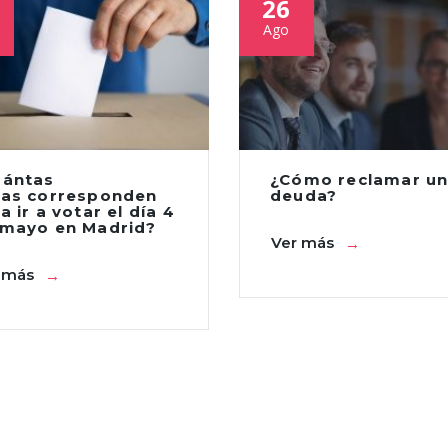
26
Ago
uántas
¿Cómo reclamar u
ras corresponden
deuda?
a ir a votar el día 4
 mayo en Madrid?
Ver más
 más