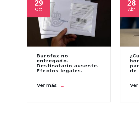
29
28
Oct
Abr
Burofax no
¿C
entregado.
ho
Destinatario ausente.
par
Efectos legales.
de
Ver más
Ver